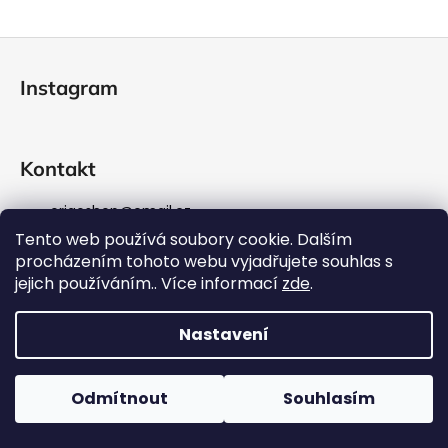
a
Z
j
á
í
Instagram
p
t
a
?
t
Kontakt
í
origoshop
@
email.cz
HLEDAT
+420725929324
Tento web používá soubory cookie. Dalším
https://www.facebook.com/origoshop.cz/
procházením tohoto webu vyjadřujete souhlas s
https://www.instagram.com/origos_/
jejich používáním.. Více informací
zde
.
D
Nastavení
o
Vytvořil Shoptet
p
Copyright 2026
Origoshop
. Všechna práva vyhrazena.
o
Upravit nastavení cookies
Odmítnout
Souhlasím
r
u